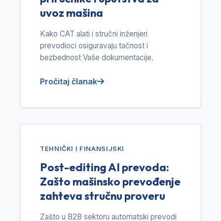
uvoz mašina
Kako CAT alati i stručni inženjeri
prevodioci osiguravaju tačnost i
bezbednost Vaše dokumentacije.
Pročitaj članak
TEHNIČKI I FINANSIJSKI
Post-editing AI prevoda:
Zašto mašinsko prevođenje
zahteva stručnu proveru
Zašto u B2B sektoru automatski prevodi