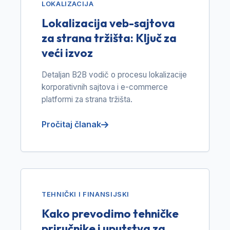
LOKALIZACIJA
Lokalizacija veb-sajtova
za strana tržišta: Ključ za
veći izvoz
Detaljan B2B vodič o procesu lokalizacije
korporativnih sajtova i e-commerce
platformi za strana tržišta.
Pročitaj članak
TEHNIČKI I FINANSIJSKI
Kako prevodimo tehničke
priručnike i uputstva za