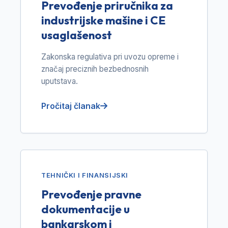
Prevođenje priručnika za
industrijske mašine i CE
usaglašenost
Zakonska regulativa pri uvozu opreme i
značaj preciznih bezbednosnih
uputstava.
Pročitaj članak
TEHNIČKI I FINANSIJSKI
Prevođenje pravne
dokumentacije u
bankarskom i