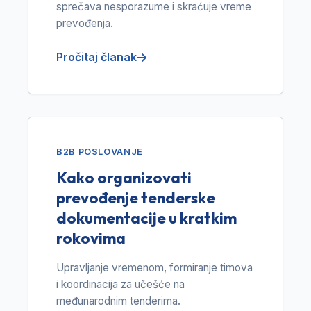
sprečava nesporazume i skraćuje vreme
prevođenja.
Pročitaj članak
B2B POSLOVANJE
Kako organizovati
prevođenje tenderske
dokumentacije u kratkim
rokovima
Upravljanje vremenom, formiranje timova
i koordinacija za učešće na
međunarodnim tenderima.