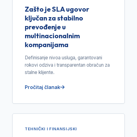
Zašto je SLA ugovor
ključan za stabilno
prevođenje u
multinacionalnim
kompanijama
Definisanje nivoa usluga, garantovani
rokovi odziva i transparentan obračun za
stalne klijente.
Pročitaj članak
TEHNIČKI I FINANSIJSKI