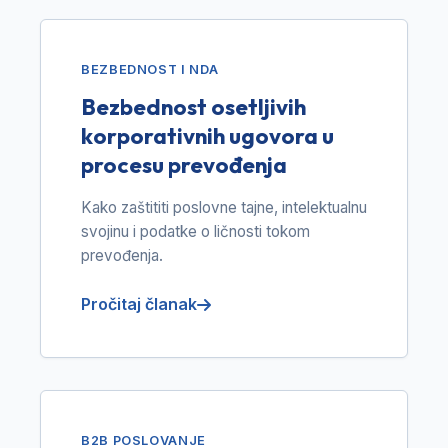
BEZBEDNOST I NDA
Bezbednost osetljivih
korporativnih ugovora u
procesu prevođenja
Kako zaštititi poslovne tajne, intelektualnu
svojinu i podatke o ličnosti tokom
prevođenja.
Pročitaj članak
B2B POSLOVANJE