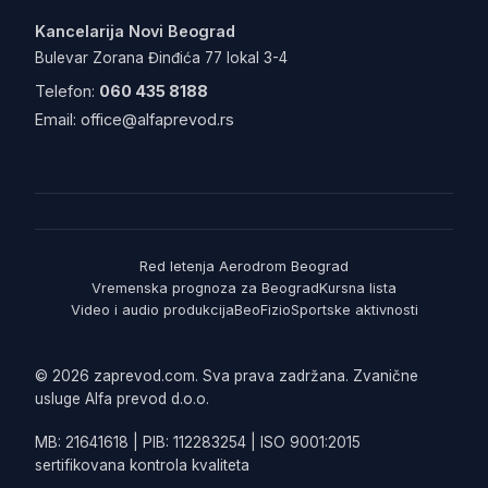
Kancelarija Novi Beograd
Bulevar Zorana Đinđića 77 lokal 3-4
Telefon:
060 435 8188
Email:
office@alfaprevod.rs
Red letenja Aerodrom Beograd
Vremenska prognoza za Beograd
Kursna lista
Video i audio produkcija
BeoFizio
Sportske aktivnosti
© 2026 zaprevod.com. Sva prava zadržana. Zvanične
usluge Alfa prevod d.o.o.
MB: 21641618 | PIB: 112283254 | ISO 9001:2015
sertifikovana kontrola kvaliteta