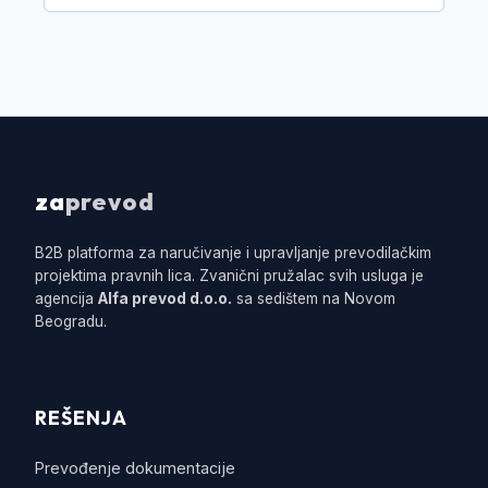
za
prevod
B2B platforma za naručivanje i upravljanje prevodilačkim
projektima pravnih lica. Zvanični pružalac svih usluga je
agencija
Alfa prevod d.o.o.
sa sedištem na Novom
Beogradu.
REŠENJA
Prevođenje dokumentacije