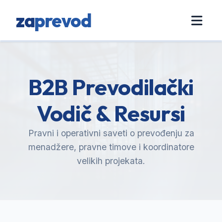
za
prevod
B2B Prevodilački
Vodič & Resursi
Pravni i operativni saveti o prevođenju za
menadžere, pravne timove i koordinatore
velikih projekata.