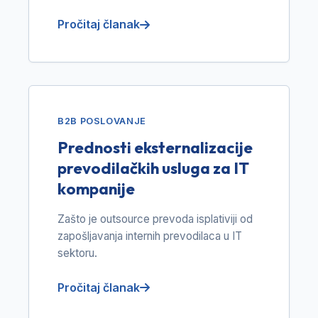
Pročitaj članak
B2B POSLOVANJE
Prednosti eksternalizacije
prevodilačkih usluga za IT
kompanije
Zašto je outsource prevoda isplativiji od
zapošljavanja internih prevodilaca u IT
sektoru.
Pročitaj članak