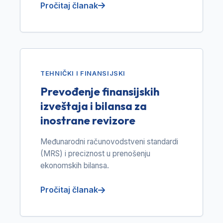
Pročitaj članak
TEHNIČKI I FINANSIJSKI
Prevođenje finansijskih
izveštaja i bilansa za
inostrane revizore
Međunarodni računovodstveni standardi
(MRS) i preciznost u prenošenju
ekonomskih bilansa.
Pročitaj članak