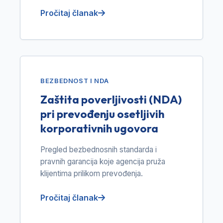
Pročitaj članak
BEZBEDNOST I NDA
Zaštita poverljivosti (NDA)
pri prevođenju osetljivih
korporativnih ugovora
Pregled bezbednosnih standarda i
pravnih garancija koje agencija pruža
klijentima prilikom prevođenja.
Pročitaj članak