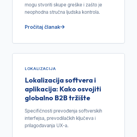
mogu stvoriti skupe greške i zašto je
neophodna stručna ljudska kontrola.
Pročitaj članak
LOKALIZACIJA
Lokalizacija softvera i
aplikacija: Kako osvojiti
globalno B2B tržište
Specifičnosti prevođenja softverskih
interfejsa, prevodilačkih ključeva i
prilagođavanja UX-a.