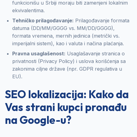
funkcionišu u Srbiji moraju biti zamenjeni lokalnim
ekvivalentima.
Tehničko prilagođavanje:
Prilagođavanje formata
datuma (DD/MM/GGGG vs. MM/DD/GGGG),
formata vremena, mernih jedinica (metrički vs.
imperijalni sistem), kao i valuta i načina plaćanja.
Pravna usaglašenost:
Usaglašavanje stranica o
privatnosti (Privacy Policy) i uslova korišćenja sa
zakonima ciljne države (npr. GDPR regulativa u
EU).
SEO lokalizacija: Kako da
Vas strani kupci pronađu
na Google-u?