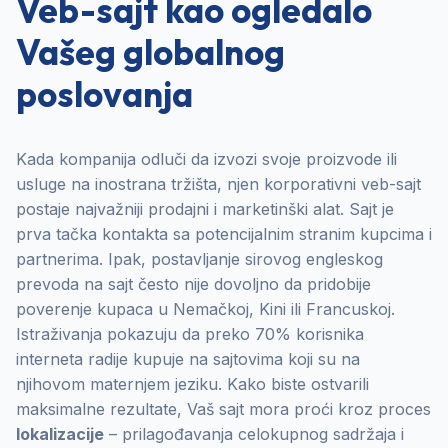
Veb-sajt kao ogledalo
Vašeg globalnog
poslovanja
Kada kompanija odluči da izvozi svoje proizvode ili
usluge na inostrana tržišta, njen korporativni veb-sajt
postaje najvažniji prodajni i marketinški alat. Sajt je
prva tačka kontakta sa potencijalnim stranim kupcima i
partnerima. Ipak, postavljanje sirovog engleskog
prevoda na sajt često nije dovoljno da pridobije
poverenje kupaca u Nemačkoj, Kini ili Francuskoj.
Istraživanja pokazuju da preko 70% korisnika
interneta radije kupuje na sajtovima koji su na
njihovom maternjem jeziku. Kako biste ostvarili
maksimalne rezultate, Vaš sajt mora proći kroz proces
lokalizacije
– prilagođavanja celokupnog sadržaja i