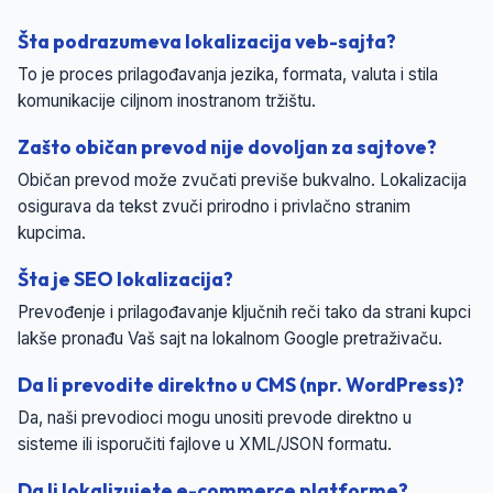
Šta podrazumeva lokalizacija veb-sajta?
To je proces prilagođavanja jezika, formata, valuta i stila
komunikacije ciljnom inostranom tržištu.
Zašto običan prevod nije dovoljan za sajtove?
Običan prevod može zvučati previše bukvalno. Lokalizacija
osigurava da tekst zvuči prirodno i privlačno stranim
kupcima.
Šta je SEO lokalizacija?
Prevođenje i prilagođavanje ključnih reči tako da strani kupci
lakše pronađu Vaš sajt na lokalnom Google pretraživaču.
Da li prevodite direktno u CMS (npr. WordPress)?
Da, naši prevodioci mogu unositi prevode direktno u
sisteme ili isporučiti fajlove u XML/JSON formatu.
Da li lokalizujete e-commerce platforme?