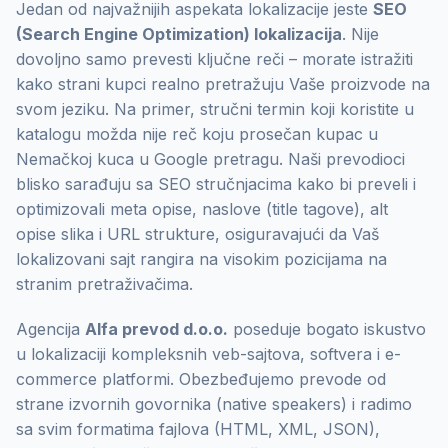
Jedan od najvažnijih aspekata lokalizacije jeste
SEO
(Search Engine Optimization) lokalizacija
. Nije
dovoljno samo prevesti ključne reči – morate istražiti
kako strani kupci realno pretražuju Vaše proizvode na
svom jeziku. Na primer, stručni termin koji koristite u
katalogu možda nije reč koju prosečan kupac u
Nemačkoj kuca u Google pretragu. Naši prevodioci
blisko sarađuju sa SEO stručnjacima kako bi preveli i
optimizovali meta opise, naslove (title tagove), alt
opise slika i URL strukture, osiguravajući da Vaš
lokalizovani sajt rangira na visokim pozicijama na
stranim pretraživačima.
Agencija
Alfa prevod d.o.o.
poseduje bogato iskustvo
u lokalizaciji kompleksnih veb-sajtova, softvera i e-
commerce platformi. Obezbeđujemo prevode od
strane izvornih govornika (native speakers) i radimo
sa svim formatima fajlova (HTML, XML, JSON),