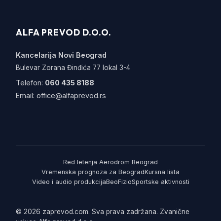
ALFA PREVOD D.O.O.
Kancelarija Novi Beograd
Bulevar Zorana Đinđića 77 lokal 3-4
Telefon:
060 435 8188
Email:
office@alfaprevod.rs
Red letenja Aerodrom Beograd
Vremenska prognoza za Beograd
Kursna lista
Video i audio produkcija
BeoFizio
Sportske aktivnosti
© 2026 zaprevod.com. Sva prava zadržana. Zvanične