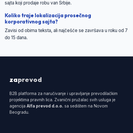
sajta koji prodaje robu van Srbije.
Koliko traje lokalizacija prosečnog
korporativnog sajta?
Zavisi od obima teksta, ali najčešće se završava u roku od 7
do 15 dana.
za
prevod
B2B platforma za naručivanje i upravljanje prevodilačkim
projektima pravnih lica. Zvanični pružalac svih usluga je
agencija
Alfa prevod d.o.o.
sa sedištem na Novom
Beogradu.