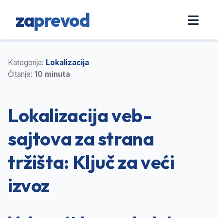
za
prevod
Kategorija:
Lokalizacija
Čitanje:
10 minuta
Lokalizacija veb-
sajtova za strana
tržišta: Ključ za veći
izvoz