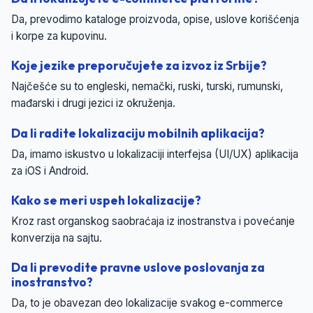
Da, prevodimo kataloge proizvoda, opise, uslove korišćenja
i korpe za kupovinu.
Koje jezike preporučujete za izvoz iz Srbije?
Najčešće su to engleski, nemački, ruski, turski, rumunski,
mađarski i drugi jezici iz okruženja.
Da li radite lokalizaciju mobilnih aplikacija?
Da, imamo iskustvo u lokalizaciji interfejsa (UI/UX) aplikacija
za iOS i Android.
Kako se meri uspeh lokalizacije?
Kroz rast organskog saobraćaja iz inostranstva i povećanje
konverzija na sajtu.
Da li prevodite pravne uslove poslovanja za
inostranstvo?
Da, to je obavezan deo lokalizacije svakog e-commerce