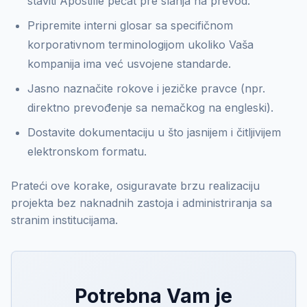
staviti Apostille pečat pre slanja na prevod.
Pripremite interni glosar sa specifičnom
korporativnom terminologijom ukoliko Vaša
kompanija ima već usvojene standarde.
Jasno naznačite rokove i jezičke pravce (npr.
direktno prevođenje sa nemačkog na engleski).
Dostavite dokumentaciju u što jasnijem i čitljivijem
elektronskom formatu.
Prateći ove korake, osiguravate brzu realizaciju
projekta bez naknadnih zastoja i administriranja sa
stranim institucijama.
Potrebna Vam je