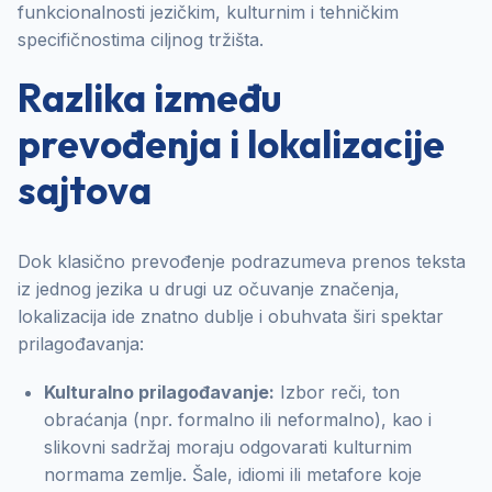
funkcionalnosti jezičkim, kulturnim i tehničkim
specifičnostima ciljnog tržišta.
Razlika između
prevođenja i lokalizacije
sajtova
Dok klasično prevođenje podrazumeva prenos teksta
iz jednog jezika u drugi uz očuvanje značenja,
lokalizacija ide znatno dublje i obuhvata širi spektar
prilagođavanja:
Kulturalno prilagođavanje:
Izbor reči, ton
obraćanja (npr. formalno ili neformalno), kao i
slikovni sadržaj moraju odgovarati kulturnim
normama zemlje. Šale, idiomi ili metafore koje