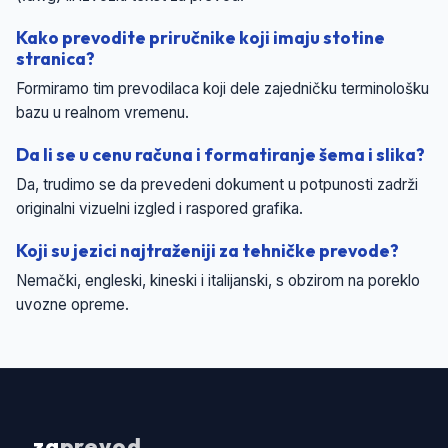
Kako prevodite priručnike koji imaju stotine
stranica?
Formiramo tim prevodilaca koji dele zajedničku terminološku
bazu u realnom vremenu.
Da li se u cenu računa i formatiranje šema i slika?
Da, trudimo se da prevedeni dokument u potpunosti zadrži
originalni vizuelni izgled i raspored grafika.
Koji su jezici najtraženiji za tehničke prevode?
Nemački, engleski, kineski i italijanski, s obzirom na poreklo
uvozne opreme.
za
prevod