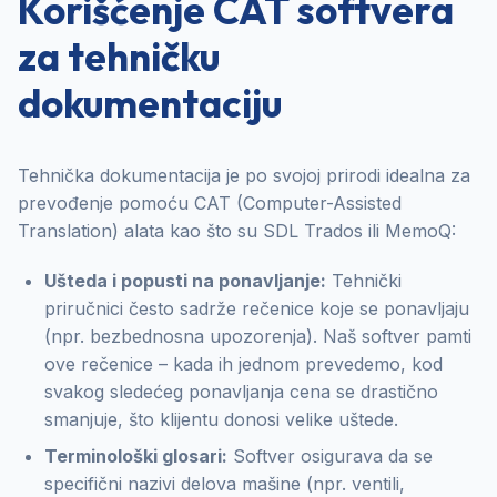
Korišćenje CAT softvera
za tehničku
dokumentaciju
Tehnička dokumentacija je po svojoj prirodi idealna za
prevođenje pomoću CAT (Computer-Assisted
Translation) alata kao što su SDL Trados ili MemoQ:
Ušteda i popusti na ponavljanje:
Tehnički
priručnici često sadrže rečenice koje se ponavljaju
(npr. bezbednosna upozorenja). Naš softver pamti
ove rečenice – kada ih jednom prevedemo, kod
svakog sledećeg ponavljanja cena se drastično
smanjuje, što klijentu donosi velike uštede.
Terminološki glosari:
Softver osigurava da se
specifični nazivi delova mašine (npr. ventili,