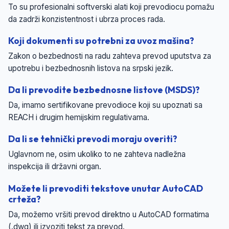
To su profesionalni softverski alati koji prevodiocu pomažu
da zadrži konzistentnost i ubrza proces rada.
Koji dokumenti su potrebni za uvoz mašina?
Zakon o bezbednosti na radu zahteva prevod uputstva za
upotrebu i bezbednosnih listova na srpski jezik.
Da li prevodite bezbednosne listove (MSDS)?
Da, imamo sertifikovane prevodioce koji su upoznati sa
REACH i drugim hemijskim regulativama.
Da li se tehnički prevodi moraju overiti?
Uglavnom ne, osim ukoliko to ne zahteva nadležna
inspekcija ili državni organ.
Možete li prevoditi tekstove unutar AutoCAD
crteža?
Da, možemo vršiti prevod direktno u AutoCAD formatima
(.dwg) ili izvoziti tekst za prevod.