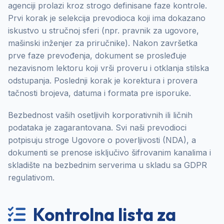
agenciji prolazi kroz strogo definisane faze kontrole.
Prvi korak je selekcija prevodioca koji ima dokazano
iskustvo u stručnoj sferi (npr. pravnik za ugovore,
mašinski inženjer za priručnike). Nakon završetka
prve faze prevođenja, dokument se prosleđuje
nezavisnom lektoru koji vrši proveru i otklanja stilska
odstupanja. Poslednji korak je korektura i provera
tačnosti brojeva, datuma i formata pre isporuke.
Bezbednost vaših osetljivih korporativnih ili ličnih
podataka je zagarantovana. Svi naši prevodioci
potpisuju stroge Ugovore o poverljivosti (NDA), a
dokumenti se prenose isključivo šifrovanim kanalima i
skladište na bezbednim serverima u skladu sa GDPR
regulativom.
Kontrolna lista za