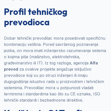
Profil tehničkog
prevodioca
Dobar tehnički prevodilac mora posedovati specifičnu
kombinaciju veština. Pored savršenog poznavanja
jezika, on mora imati inženjersko razumevanje sistema
o kojima piše (mašinstvo, elektrotehnika,
građevinarstvo ili IT). Iz tog razloga, agencija
Alfa
prevod
za ovakve projekte angažuje isključivo
prevodioce koji su po struci inženjeri ili imaju
dugogodišnje iskustvo rada u proizvodnim i tehničkim
sistemima. Prevodilac mora u potpunosti vladati
terminima i standardima kao što su CE oznake, ISO
tehnički standardi i bezbednosne direktive.