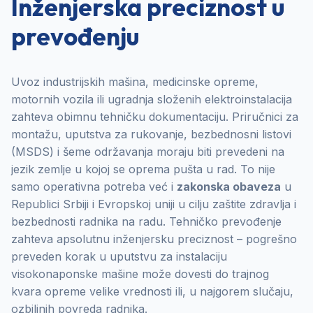
Inženjerska preciznost u
prevođenju
Uvoz industrijskih mašina, medicinske opreme,
motornih vozila ili ugradnja složenih elektroinstalacija
zahteva obimnu tehničku dokumentaciju. Priručnici za
montažu, uputstva za rukovanje, bezbednosni listovi
(MSDS) i šeme održavanja moraju biti prevedeni na
jezik zemlje u kojoj se oprema pušta u rad. To nije
samo operativna potreba već i
zakonska obaveza
u
Republici Srbiji i Evropskoj uniji u cilju zaštite zdravlja i
bezbednosti radnika na radu. Tehničko prevođenje
zahteva apsolutnu inženjersku preciznost – pogrešno
preveden korak u uputstvu za instalaciju
visokonaponske mašine može dovesti do trajnog
kvara opreme velike vrednosti ili, u najgorem slučaju,
ozbiljnih povreda radnika.