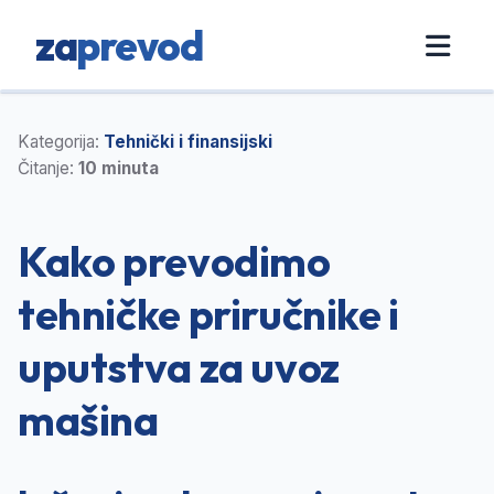
za
prevod
Kategorija:
Tehnički i finansijski
Čitanje:
10 minuta
Kako prevodimo
tehničke priručnike i
uputstva za uvoz
mašina