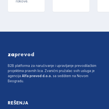
rokove.
za
prevod
B2B platforma za naručivanje i upravljanje prevodilačkim
projektima pravnih lica. Zvanični pružalac svih usluga je
agencija
Alfa prevod d.o.o.
sa sedištem na Novom
Beogradu.
REŠENJA