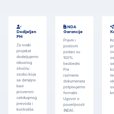
NDA
Dodijeljen
Garancije
K
PM
Pravni i
K
Za svaki
poslovni
pr
projekat
podaci su
m
dodeljujemo
100%
o
iskusnog
bezbedni.
se
stručnu
Pre
ko
osobu koja
razmene
te
se detaljno
dokumenata
id
bavi
potpisujemo
sv
proverom
formalni
kn
celokupnog
Ugovor o
prevoda i
poverljivosti
kontroliše
(NDA).