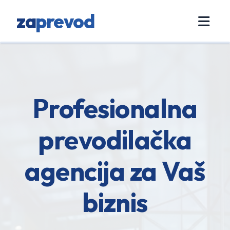
za
prevod
Profesionalna
prevodilačka
agencija za Vaš
biznis