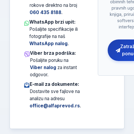
obimnih tehn
rokove direktno na broj
pravnih ug
060 435 8188
.
knjiga, priruč
softvers
WhatsApp brzi upit:
interfej
Pošaljite specifikacije ili
fotografije na naš
WhatsApp nalog
.
Zatra
Viber brza podrška:
ponu
Pošaljite poruku na
Viber nalog
za instant
odgovor.
E-mail za dokumente:
Dostavite sve fajlove na
analizu na adresu
office@alfaprevod.rs
.