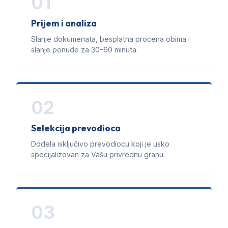
01
Prijem i analiza
Slanje dokumenata, besplatna procena obima i
slanje ponude za 30-60 minuta.
02
Selekcija prevodioca
Dodela isključivo prevodiocu koji je usko
specijalizovan za Vašu privrednu granu.
03