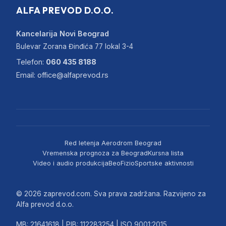
ALFA PREVOD D.O.O.
Kancelarija Novi Beograd
Bulevar Zorana Đinđića 77 lokal 3-4
Telefon:
060 435 8188
Email:
office@alfaprevod.rs
Red letenja Aerodrom Beograd
Vremenska prognoza za Beograd
Kursna lista
Video i audio produkcija
BeoFizio
Sportske aktivnosti
© 2026 zaprevod.com. Sva prava zadržana. Razvijeno za
Alfa prevod d.o.o.
MB: 21641618 | PIB: 112283254 | ISO 9001:2015