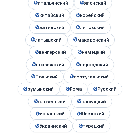
итальянский
японский
китайский
корейский
латинский
литовский
латышский
македонский
венгерский
немецкий
норвежский
персидский
Польский
португальский
румынский
Рома
Русский
словенский
словацкий
испанский
Шведский
Украинский
турецкий