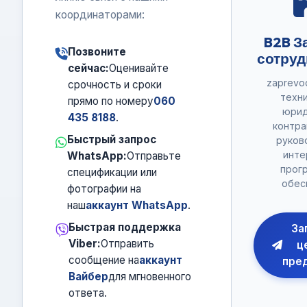
координаторами:
B2B З
Позвоните
сотруд
сейчас:
Оценивайте
zaprevo
срочность и сроки
техни
прямо по номеру
060
юрид
435 8188
.
контра
Быстрый запрос
руков
инте
WhatsApp:
Отправьте
прог
спецификации или
обес
фотографии на
наш
аккаунт WhatsApp
.
Быстрая поддержка
За
Viber:
Отправить
ц
сообщение на
аккаунт
пре
Вайбер
для мгновенного
ответа.